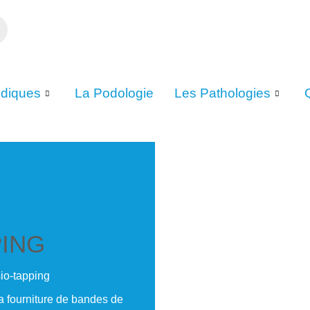
édiques
La Podologie
Les Pathologies
PING
io-tapping
la fourniture de bandes de