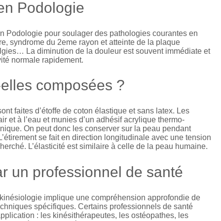
 en Podologie
 en Podologie pour soulager des pathologies courantes en
ire, syndrome du 2eme rayon et atteinte de la plaque
lalgies… La diminution de la douleur est souvent immédiate et
vité normale rapidement.
elles composées ?
nt faites d’étoffe de coton élastique et sans latex. Les
ir et à l’eau et munies d’un adhésif acrylique thermo-
énique. On peut donc les conserver sur la peau pendant
 L’étirement se fait en direction longitudinale avec une tension
cherché. L’élasticité est similaire à celle de la peau humaine.
ar un professionnel de santé
 kinésiologie implique une compréhension approfondie de
chniques spécifiques. Certains professionnels de santé
plication : les kinésithérapeutes, les ostéopathes, les