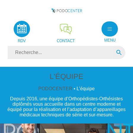
MENU
RDV
CONTACT
L'ÉQUIPE
PODOCENTER
• L’équipe
Depuis 2016, une équipe d’Orthopédistes-Orthésistes
diplômés vous accueille dans un centre moderne et
équipé pour la réalisation et l’adaptation d’appareillages
médicaux techniques de série et sur-mesure.