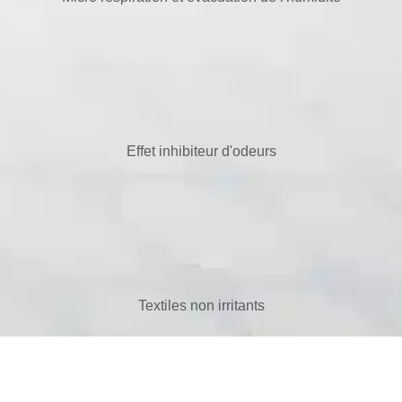
Effet inhibiteur d'odeurs
Textiles non irritants